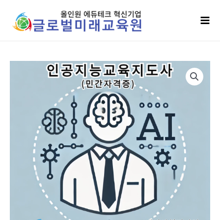
콘텐츠로
Mai
건너뛰기
Men
인공지능교육지도사
(민간자격증)
수량