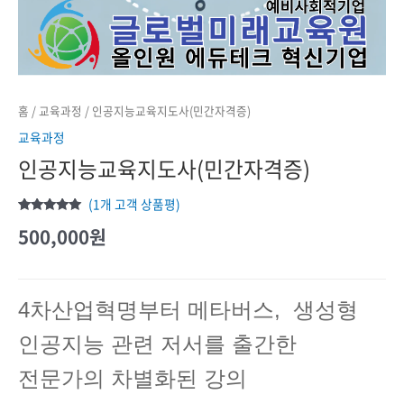
홈
/
교육과정
/ 인공지능교육지도사(민간자격증)
교육과정
인공지능교육지도사(민간자격증)
(
1
개 고객 상품평)
5.00
1
개
500,000
원
고객
평가를
기준으로
5점 만점에
점으로
평가됨
4차산업혁명부터 메타버스, 생성형
인공지능 관련 저서를 출간한
전문가의 차별화된 강의