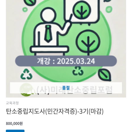
품절
교육과정
탄소중립지도사(민간자격증)-3기(마감)
800,000
원