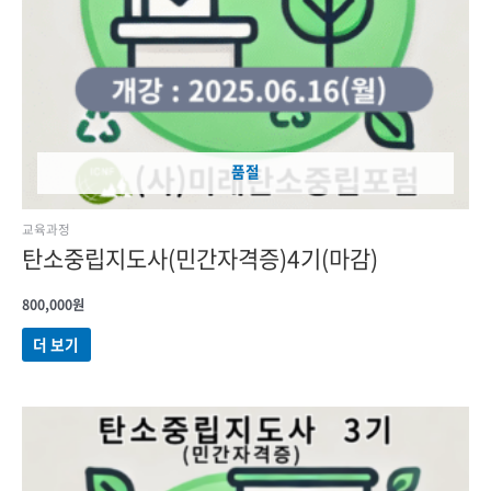
품절
교육과정
탄소중립지도사(민간자격증)4기(마감)
800,000
원
더 보기