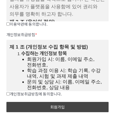
사용자가 플랫폼을 사용함에 있어 권리와
의무를 명확히 하고자 합니다.
제 2 조 (용어의 정의)
이용약관에 동의합니다.
플랫폼
: 글로벌미래교육원이 제공하는
온라인 학습 및 교육 서비스를
개인정보취급방침
*
말합니다.
사용자
: 플랫폼에 회원 가입을 하고
제 1 조 (개인정보 수집 항목 및 방법)
서비스를 이용하는 개인 또는 단체를
수집하는 개인정보 항목
말합니다.
회원가입 시: 이름, 이메일 주소,
콘텐츠
: 플랫폼을 통해 제공되는 모든
전화번호,
자료, 강의, 정보 등을 말합니다.
학습 과정 이용 시: 학습 기록, 수강
내역, 시험 및 과제 제출 내역
제 3 조 (약관의 효력 및 변경)
문의 및 상담 시: 이름, 이메일 주소,
전화번호, 상담 내용
본 약관은 플랫폼에 공지함으로써
개인정보 수집 방법
효력을 발생합니다.
개인정보취급방침에 동의합니다.
플랫폼은 필요하다고 인정될 경우
플랫폼을 통한 회원가입 및 이용
약관을 변경할 수 있으며, 변경된
서비스 사용 중 자동으로 수집되는
약관은 적용일자와 이유를 명시하여
정보 (IP 주소, 쿠키, 방문 기록 등)