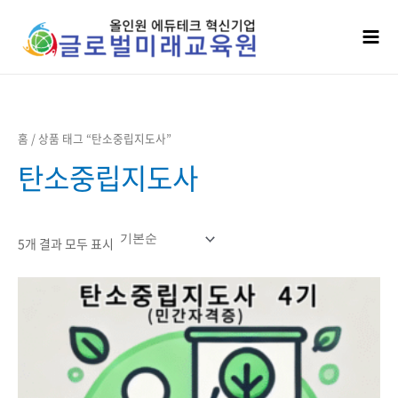
콘텐츠로
Mai
건너뛰기
Men
홈
/ 상품 태그 “탄소중립지도사”
탄소중립지도사
5개 결과 모두 표시