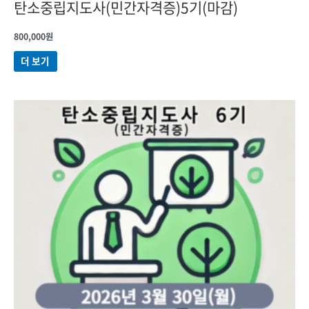
탄소중립지도사(민간자격증)5기(마감)
800,000
원
더 보기