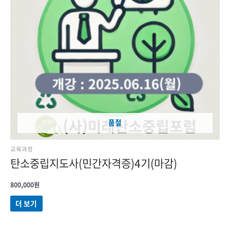
품절
교육과정
탄소중립지도사(민간자격증)4기(마감)
800,000
원
더 보기