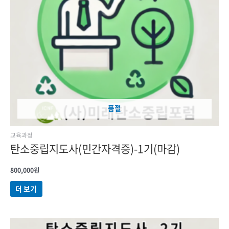
품절
교육과정
탄소중립지도사(민간자격증)-1기(마감)
800,000
원
더 보기